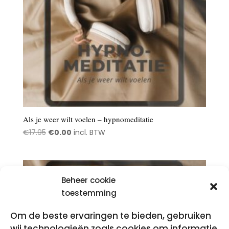
Als je weer wilt voelen – hypnomeditatie
Oorspronkelijke
Huidige
€
17.95
€
0.00
incl. BTW
prijs
prijs
was:
is:
€17.95.
€0.00.
Beheer cookie
toestemming
Om de beste ervaringen te bieden, gebruiken
wij technologieën zoals cookies om informatie