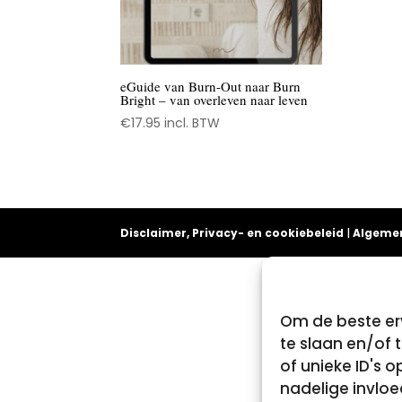
eGuide van Burn-Out naar Burn
Bright – van overleven naar leven
€
17.95
incl. BTW
Disclaimer, Privacy- en cookiebeleid
|
Algeme
Om de beste erv
te slaan en/of
of unieke ID's 
nadelige invlo