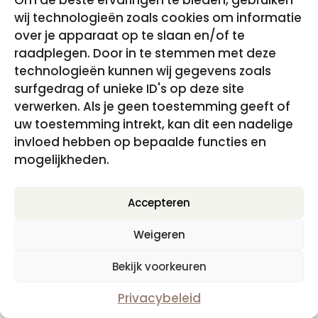
Om de beste ervaringen te bieden, gebruiken
wij technologieën zoals cookies om informatie
over je apparaat op te slaan en/of te
raadplegen. Door in te stemmen met deze
technologieën kunnen wij gegevens zoals
surfgedrag of unieke ID's op deze site
verwerken. Als je geen toestemming geeft of
uw toestemming intrekt, kan dit een nadelige
invloed hebben op bepaalde functies en
Hypnomeditatie – Terug naar Jezelf
mogelijkheden.
€
17.95
incl. BTW
Accepteren
Weigeren
Disclaimer, Privacy- en cookiebeleid
|
Algemene
Voorwaarden
Bekijk voorkeuren
Privacybeleid