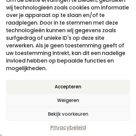
Om de beste ervaringen te bieden, gebruiken
wij technologieën zoals cookies om informatie
over je apparaat op te slaan en/of te
raadplegen. Door in te stemmen met deze
technologieën kunnen wij gegevens zoals
surfgedrag of unieke ID's op deze site
verwerken. Als je geen toestemming geeft of
uw toestemming intrekt, kan dit een nadelige
invloed hebben op bepaalde functies en
mogelijkheden.
Als je weer wilt voelen – hypnomeditatie
Oorspronkelijke
Huidige
€
17.95
€
0.00
incl. BTW
Accepteren
prijs
prijs
was:
is:
Weigeren
€17.95.
€0.00.
Bekijk voorkeuren
Disclaimer, Privacy- en cookiebeleid
|
Algemene
Voorwaarden
Privacybeleid