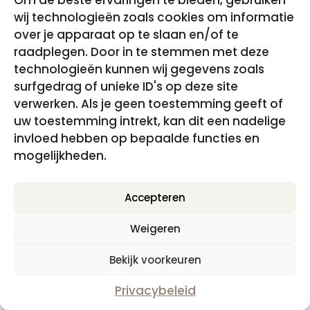
Om de beste ervaringen te bieden, gebruiken
wij technologieën zoals cookies om informatie
over je apparaat op te slaan en/of te
raadplegen. Door in te stemmen met deze
technologieën kunnen wij gegevens zoals
surfgedrag of unieke ID's op deze site
verwerken. Als je geen toestemming geeft of
uw toestemming intrekt, kan dit een nadelige
Als je weer wilt voelen – hypnomeditatie
invloed hebben op bepaalde functies en
Oorspronkelijke
Huidige
€
17.95
€
0.00
incl. BTW
mogelijkheden.
prijs
prijs
was:
is:
Accepteren
€17.95.
€0.00.
Disclaimer, Privacy- en cookiebeleid
|
Algemene
Weigeren
Voorwaarden
Bekijk voorkeuren
Privacybeleid