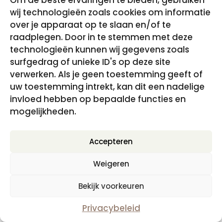
Om de beste ervaringen te bieden, gebruiken
wij technologieën zoals cookies om informatie
over je apparaat op te slaan en/of te
raadplegen. Door in te stemmen met deze
technologieën kunnen wij gegevens zoals
surfgedrag of unieke ID's op deze site
verwerken. Als je geen toestemming geeft of
uw toestemming intrekt, kan dit een nadelige
Hypnomeditatie – Terug naar Jezelf
invloed hebben op bepaalde functies en
€
17.95
incl. BTW
mogelijkheden.
Accepteren
Disclaimer, Privacy- en cookiebeleid
|
Algemene
Weigeren
Voorwaarden
Bekijk voorkeuren
Privacybeleid