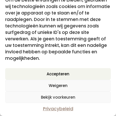
Om de beste ervaringen te bieden, gebruiken
wij technologieën zoals cookies om informatie
over je apparaat op te slaan en/of te
raadplegen. Door in te stemmen met deze
technologieën kunnen wij gegevens zoals
surfgedrag of unieke ID's op deze site
verwerken. Als je geen toestemming geeft of
uw toestemming intrekt, kan dit een nadelige
Als je weer wilt voelen – hypnomeditatie
invloed hebben op bepaalde functies en
Oorspronkelijke
Huidige
€
17.95
€
0.00
incl. BTW
mogelijkheden.
prijs
prijs
was:
is:
Accepteren
€17.95.
€0.00.
Disclaimer, Privacy- en cookiebeleid
|
Algemene
Weigeren
Voorwaarden
Bekijk voorkeuren
Privacybeleid