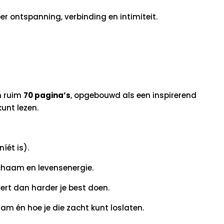
r ontspanning, verbinding en intimiteit.
n ruim
70 pagina’s
, opgebouwd als een inspirerend
unt lezen.
íét is).
ichaam en levensenergie.
rt dan harder je best doen.
aam én hoe je die zacht kunt loslaten.