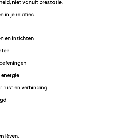
heid, niet vanuit prestatie.
 in je relaties.
n en inzichten
hten
oefeningen
n energie
r rust en verbinding
egd
?
en léven.