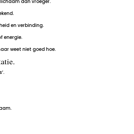
e lichaam dan vroeger.
rekend.
heid en verbinding.
f energie.
 maar weet niet goed hoe.
atie.
’.
chaam.