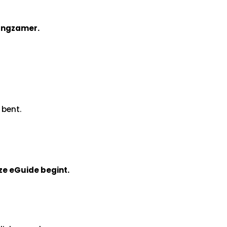
angzamer.
 bent.
ze eGuide begint.
…