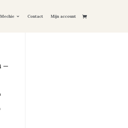
 Mechie
Contact
Mijn account
a –
n
t
n