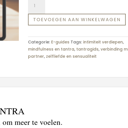
eGuide
Flourish
met
TOEVOEGEN AAN WINKELWAGEN
Tantra
–
Verdiep
Categorie:
E-guides
Tags:
intimiteit verdiepen
,
jezelf
mindfulness en tantra
,
tantragids
,
verbinding m
én
partner
,
zelfliefde en sensualiteit
je
relaties
aantal
ANTRA
n om meer te voelen.