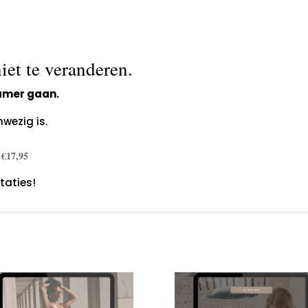
iet te veranderen.
zamer gaan.
nwezig is.
 €17,95
taties!