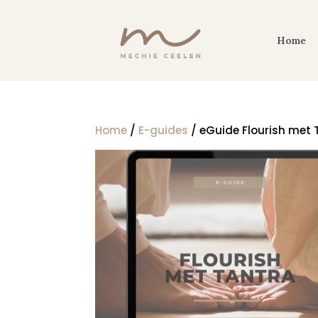
Home
Home
/
E-guides
/ eGuide Flourish met Ta