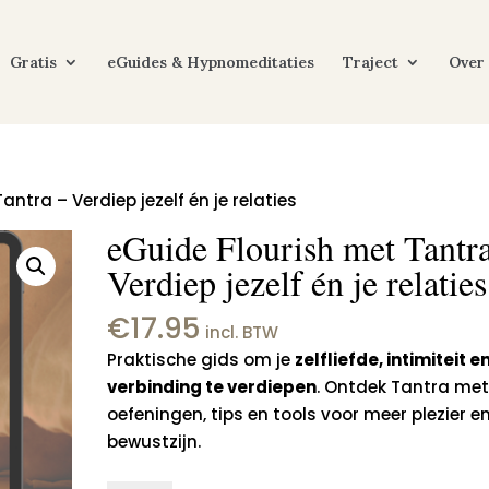
Gratis
eGuides & Hypnomeditaties
Traject
Over
ntra – Verdiep jezelf én je relaties
eGuide Flourish met Tantr
Verdiep jezelf én je relaties
€
17.95
incl. BTW
Praktische gids om je
zelfliefde, intimiteit e
verbinding te verdiepen
. Ontdek Tantra me
oefeningen, tips en tools voor meer plezier e
bewustzijn.