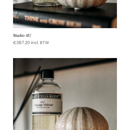
Studio 4U
€
387.20
incl. BTW